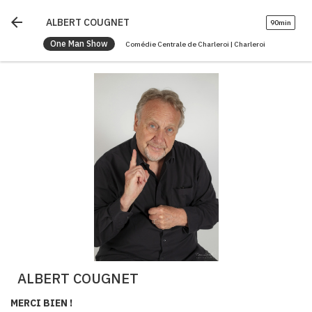
arrow_back
ALBERT COUGNET
90min
One Man Show
Comédie Centrale de Charleroi | Charleroi
ALBERT COUGNET
MERCI BIEN !