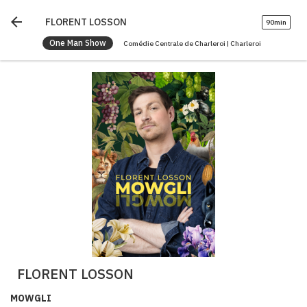
arrow_back
FLORENT LOSSON
90min
One Man Show
Comédie Centrale de Charleroi | Charleroi
FLORENT LOSSON
MOWGLI