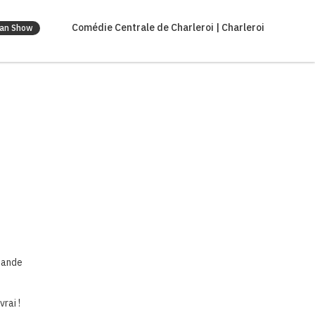
Comédie Centrale de Charleroi | Charleroi
an Show
 bande
rai !