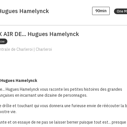
 Hugues Hamelynck
90min
One M
 AIR DE... Hugues Hamelynck
how
rale de Charleroi | Charleroi
c Hugues Hamelynck
de... Hugues Hamelynck vous raconte les petites histoires des grandes
ançaises en incarnant une dizaine de personnages.
 drôle et touchant qui vous donnera une furieuse envie de réécouter la
 votre vie.
hante et on essaye de ne pas se laisser berner puisque tout est... presque v