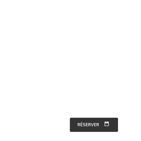
date_range
RÉSERVER