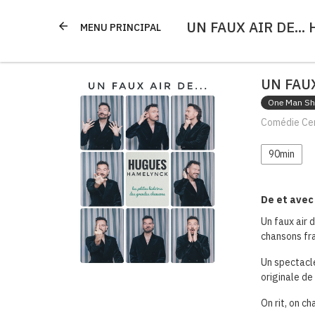
UN FAUX AIR DE...
arrow_back
MENU PRINCIPAL
UN FAUX
One Man S
Comédie Cent
90min
De et ave
Un faux air 
chansons fr
Un spectacle
originale de
On rit, on c