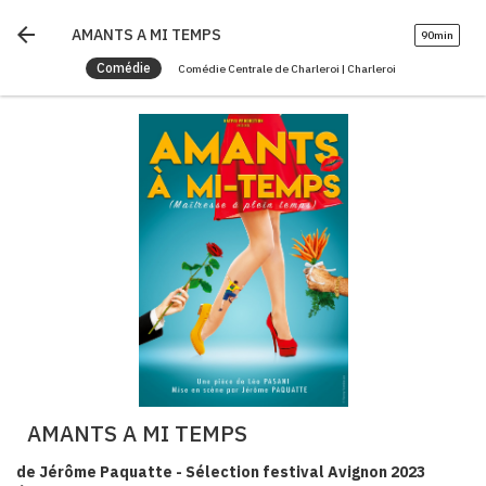
arrow_back
AMANTS A MI TEMPS
90min
Comédie
Comédie Centrale de Charleroi | Charleroi
AMANTS A MI TEMPS
de Jérôme Paquatte - Sélection festival Avignon 2023