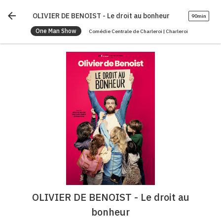
arrow_back
OLIVIER DE BENOIST - Le droit au bonheur
90min
One Man Show
Comédie Centrale de Charleroi | Charleroi
OLIVIER DE BENOIST - Le droit au
bonheur